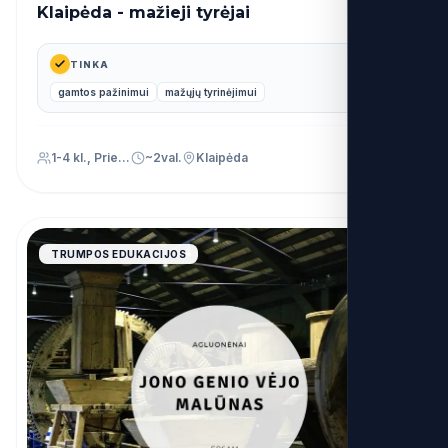
Klaipėda - mažieji tyrėjai
14€
nuo
TINKA
gamtos pažinimui
mažųjų tyrinėjimui
1-4 kl., Priešmokyklinis (PU)
~2val.
Klaipėda
4.9
TRUMPOS EDUKACIJOS