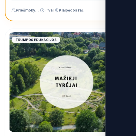
Priešmokyklinis (PU)
~1val.
Klaipėdos raj.
4.9
TRUMPOS EDUKACIJOS