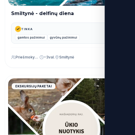
Smiltynė - delfinų diena
39€
nuo
TINKA
gamtos pažinimui
gyvūnų pažinimui
Priešmokyklinis (PU)
~3val.
Smiltynė
4.9
EKSKURSIJŲ PAKETAI