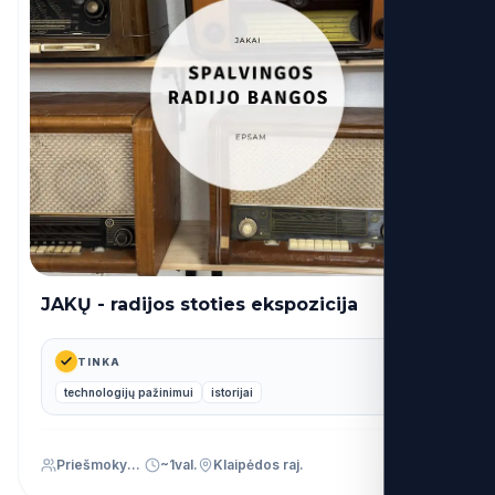
JAKŲ - radijos stoties ekspozicija
14€
nuo
TINKA
technologijų pažinimui
istorijai
Priešmokyklinis (PU)
~1val.
Klaipėdos raj.