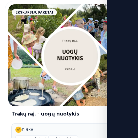
4.9
EKSKURSIJŲ PAKETAI
Trakų raj. - uogų nuotykis
49€
nuo
TINKA