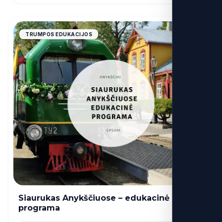
4.9
TRUMPOS EDUKACIJOS
Siaurukas Anykščiuose – edukacinė
32€
nuo
programa