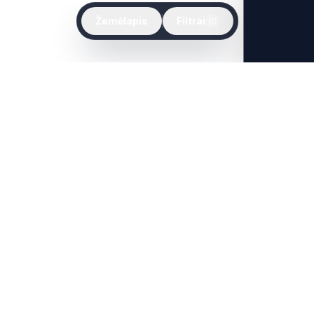
Žemėlapis
Filtrai
EPSAM