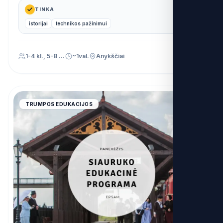
TINKA
istorijai
technikos pažinimui
1-4 kl., 5-8 kl., 9-12 kl., Priešmokyklinis (PU)
~1val.
Anykščiai
4.9
TRUMPOS EDUKACIJOS