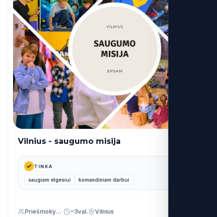
Vilnius - saugumo misija
43€
nuo
TINKA
saugiam elgesiui
komandiniam darbui
Priešmokyklinis (PU)
~3val.
Vilnius