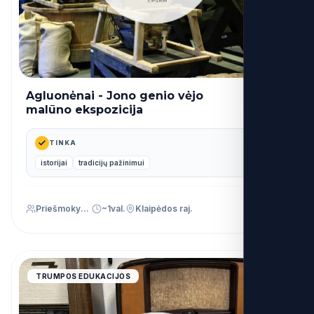
Agluonėnai - Jono genio vėjo
14€
nuo
malūno ekspozicija
TINKA
istorijai
tradicijų pažinimui
Priešmokyklinis (PU)
~1val.
Klaipėdos raj.
4.9
TRUMPOS EDUKACIJOS