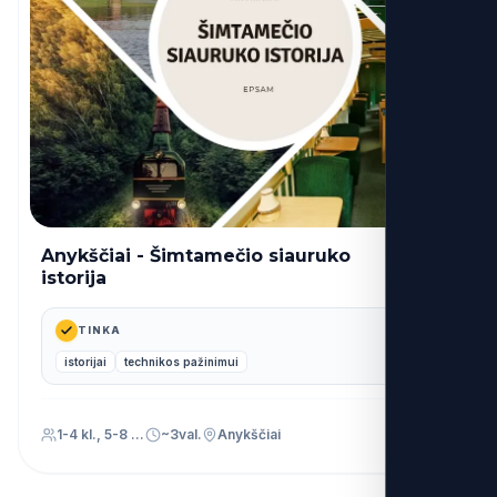
Anykščiai - Šimtamečio siauruko
39€
nuo
istorija
TINKA
istorijai
technikos pažinimui
1-4 kl., 5-8 kl., 9-12 kl., Priešmokyklinis (PU)
~3val.
Anykščiai