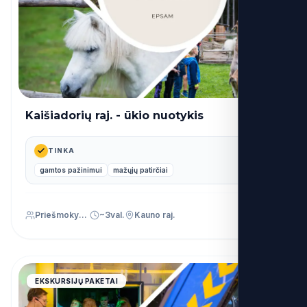
Kaišiadorių raj. - ūkio nuotykis
32€
nuo
TINKA
gamtos pažinimui
mažųjų patirčiai
Priešmokyklinis (PU)
~3val.
Kauno raj.
4.9
EKSKURSIJŲ PAKETAI