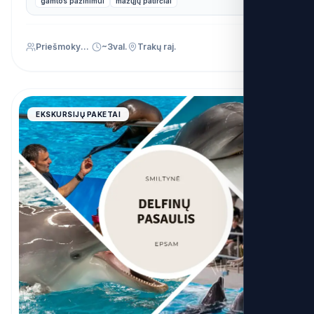
gamtos pažinimui
mažųjų patirčiai
Priešmokyklinis (PU)
~3val.
Trakų raj.
4.9
EKSKURSIJŲ PAKETAI