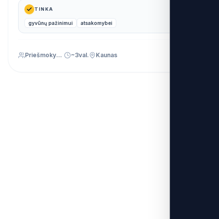
TINKA
gyvūnų pažinimui
atsakomybei
Priešmokyklinis (PU)
~3val.
Kaunas