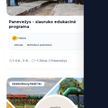
Panevežys - siauruko edukacinė
30€
nuo
programa
TINKA
istorijai
technikos pažinimui
1-4 kl., 5-8 kl., 9-12 kl., Priešmokyklinis (PU)
~1.30val.
Panevėžys
4.9
EKSKURSIJŲ PAKETAI