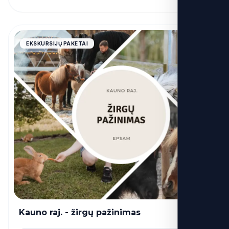
4.9
EKSKURSIJŲ PAKETAI
Kauno raj. - žirgų pažinimas
39€
nuo