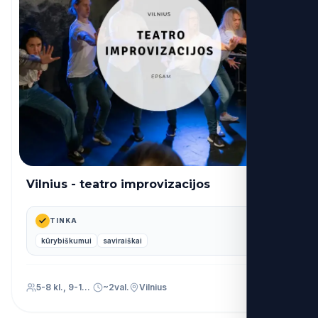
Vilnius - teatro improvizacijos
32€
nuo
TINKA
kūrybiškumui
saviraiškai
5-8 kl., 9-12 kl.
~2val.
Vilnius