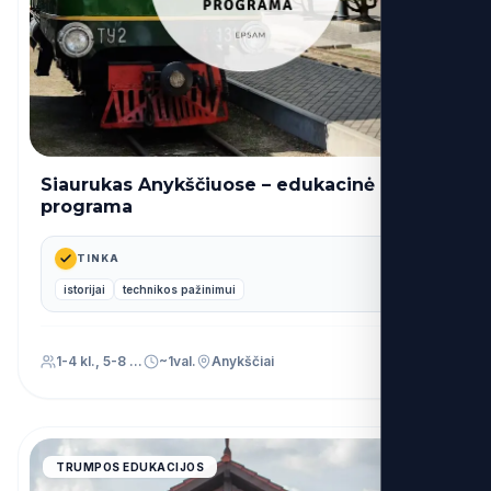
Siaurukas Anykščiuose – edukacinė
32€
nuo
programa
TINKA
istorijai
technikos pažinimui
1-4 kl., 5-8 kl., 9-12 kl., Priešmokyklinis (PU)
~1val.
Anykščiai
4.9
TRUMPOS EDUKACIJOS