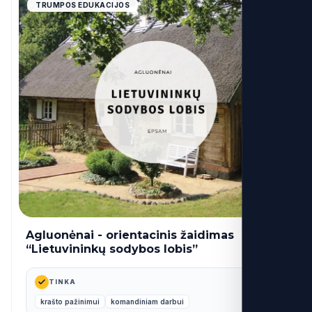
4.9
TRUMPOS EDUKACIJOS
Agluonėnai - orientacinis žaidimas
26€
nuo
“Lietuvininkų sodybos lobis”
TINKA
krašto pažinimui
komandiniam darbui