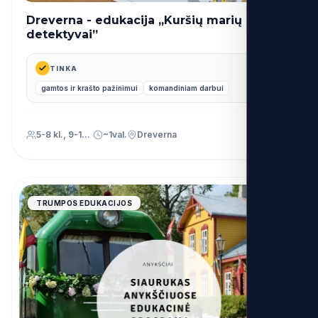
Dreverna - edukacija „Kuršių marių
27€
nuo
detektyvai”
TINKA
gamtos ir krašto pažinimui
komandiniam darbui
5-8 kl., 9-12 kl.
~1val.
Dreverna
4.9
TRUMPOS EDUKACIJOS