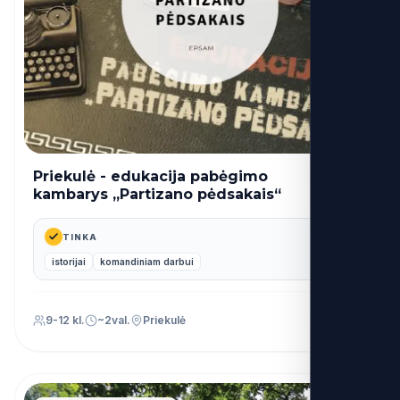
Priekulė - edukacija pabėgimo
26€
nuo
kambarys „Partizano pėdsakais“
TINKA
istorijai
komandiniam darbui
9-12 kl.
~2val.
Priekulė