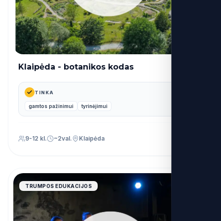
Klaipėda - botanikos kodas
14€
nuo
TINKA
gamtos pažinimui
tyrinėjimui
9-12 kl.
~2val.
Klaipėda
4.9
TRUMPOS EDUKACIJOS