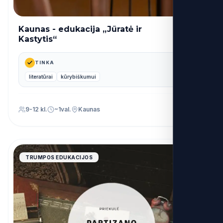
Kaunas - edukacija „Jūratė ir
27€
nuo
Kastytis“
TINKA
literatūrai
kūrybiškumui
9-12 kl.
~1val.
Kaunas
4.9
TRUMPOS EDUKACIJOS