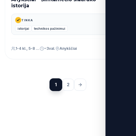
39€
nuo
istorija
TINKA
istorijai
technikos pažinimui
1-4 kl., 5-8 kl., 9-12 kl., Priešmokyklinis (PU)
~3val.
Anykščiai
1
2