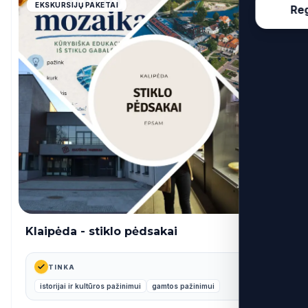
4.9
EKSKURSIJŲ PAKETAI
Reg
Klaipėda - stiklo pėdsakai
26€
nuo
TINKA
istorijai ir kultūros pažinimui
gamtos pažinimui