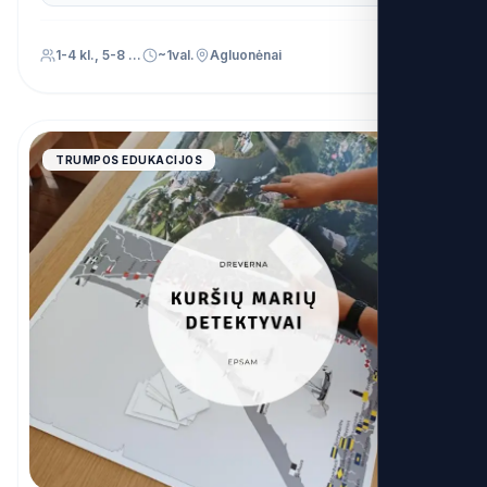
1-4 kl., 5-8 kl., 9-12 kl.
~1val.
Agluonėnai
4.9
TRUMPOS EDUKACIJOS