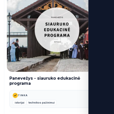
Panevežys - siauruko edukacinė
30€
nuo
programa
TINKA
istorijai
technikos pažinimui