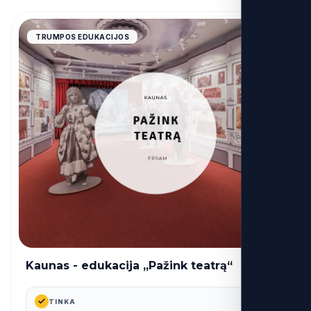
4.9
TRUMPOS EDUKACIJOS
Kaunas - edukacija „Pažink teatrą“
27€
nuo
TINKA