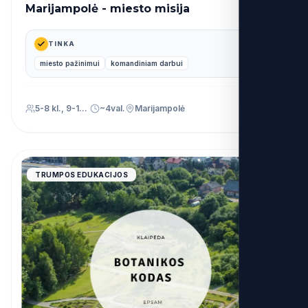
Marijampolė - miesto misija
37€
nuo
TINKA
miesto pažinimui
komandiniam darbui
5-8 kl., 9-12 kl.
~4val.
Marijampolė
4.9
TRUMPOS EDUKACIJOS