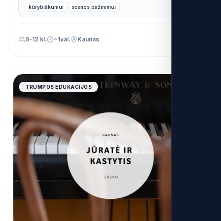
kūrybiškumui
scenos pažinimui
9-12 kl.
~1val.
Kaunas
4.9
TRUMPOS EDUKACIJOS