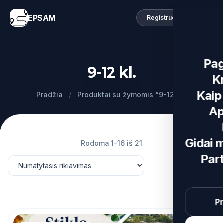
EPSAM
Registruotis
Pag
9-12 kl.
K
Kaip 
Pradžia
/
Produktai su žymomis “9-12 kl.”
Ap
Gidai 
Rodoma 1–16 iš 21
Par
Pr