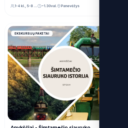
1-4 kl., 5-8 kl., 9-12 kl., Priešmokyklinis (PU)
~1.30val.
Panevėžys
4.9
EKSKURSIJŲ PAKETAI
Anykščiai - Šimtamečio siauruko