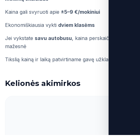
Kaina gali svyruoti apie
±5–9 €/mokiniui
Ekonomiškiausia vykti
dviem klasėms
Jei vykstate
savu autobusu
, kaina perskaičiuojama
mažesnė
Tikslią kainą ir laiką patvirtiname gavę užklausą.
Kelionės akimirkos