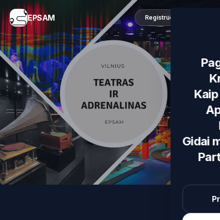
EPSAM
Registruotis
Pag
K
Kaip 
Ap
Gidai 
Par
Pr