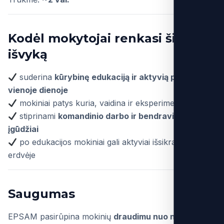
Kodėl mokytojai renkasi šią
išvyką
suderina
kūrybinę edukaciją ir aktyvią pramogą
vienoje dienoje
mokiniai patys kuria, vaidina ir eksperimentuoja
stiprinami
komandinio darbo ir bendravimo
įgūdžiai
po edukacijos mokiniai gali aktyviai išsikrauti sporto
erdvėje
Saugumas
EPSAM pasirūpina mokinių
draudimu nuo nelaimingų