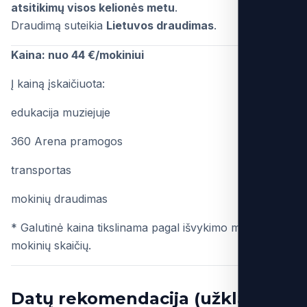
atsitikimų visos kelionės metu
.
Draudimą suteikia
Lietuvos draudimas
.
Kaina: nuo 44 €/mokiniui
Į kainą įskaičiuota:
edukacija muziejuje
360 Arena pramogos
transportas
mokinių draudimas
* Galutinė kaina tikslinama pagal išvykimo miestą ir
mokinių skaičių.
Datų rekomendacija (užklausos