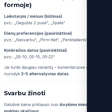
formoje)
Laikotarpis / mėnuo (būtinas)
pvz.: „Gegužės 2 pusė“, „Spalis“
Dienų preferencijos (pasirinktinai)
pvz.: „Nesvarbu“, „Pirm–Ket“, „Penktadienis“
Konkrečios datos (pasirinktinai)
pvz.: „05-10, 05-15, 05-22“
Jei turite daugiau variantų – komentaruose galite
nurodyti
2–5 alternatyvias datas
.
Svarbu žinoti
Galutinė kaina priklauso nuo
išvykimo miesto ir
mokinių skaičiaus