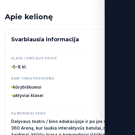
Apie kelionę
Svarbiausia informacija
KLASĖ / AMŽIAUS GRUPĖ
5-8 kl.
KAM TINKA PROGRAMA
kūrybiškumui
aktyviai klasei
KĄ MOKINIAI VEIKS
Dalyvaus teatro / kino edukacijoje ir po jos vyks į
360 Areną, kur laukia interaktyvūs batutai, reakcijos
žaidimai, kliūčių trasa ir komandiniai iššūkiai