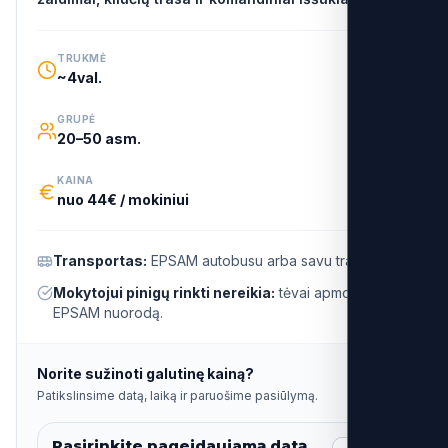
TRUKMĖ
~4val.
GRUPĖ
20–50 asm.
KAINA
nuo 44€ / mokiniui
Transportas:
EPSAM autobusu arba savu transportu.
Mokytojui pinigų rinkti nereikia:
tėvai apmoka per
EPSAM nuorodą.
Norite sužinoti galutinę kainą?
Patikslinsime datą, laiką ir paruošime pasiūlymą.
Pasirinkite pageidaujamą datą