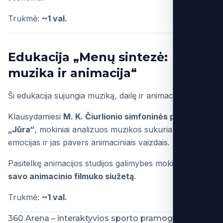
Trukmė:
~1 val.
Edukacija „Menų sintezė:
muzika ir animacija“
Ši edukacija sujungia muziką, dailę ir animaciją.
Klausydamiesi
M. K. Čiurlionio simfoninės poemos
„Jūra“
, mokiniai analizuos muzikos sukuriamas
emocijas ir jas pavers animaciniais vaizdais.
Pasitelkę animacijos studijos galimybes mokiniai kurs
savo animacinio filmuko siužetą
.
Trukmė:
~1 val.
360 Arena – interaktyvios sporto pramogos