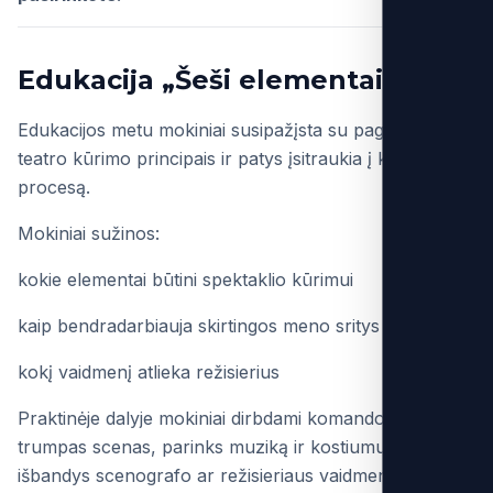
Edukacija „Šeši elementai“
Edukacijos metu mokiniai susipažįsta su pagrindiniais
teatro kūrimo principais ir patys įsitraukia į kūrybinį
procesą.
Mokiniai sužinos:
kokie elementai būtini spektaklio kūrimui
kaip bendradarbiauja skirtingos meno sritys teatre
kokį vaidmenį atlieka režisierius
Praktinėje dalyje mokiniai dirbdami komandose kurs
trumpas scenas, parinks muziką ir kostiumus bei
išbandys scenografo ar režisieriaus vaidmenį.