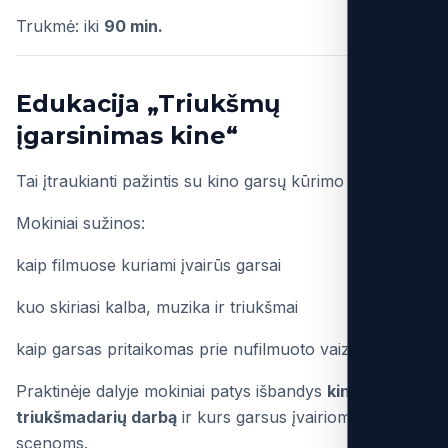
Trukmė: iki
90 min.
Edukacija „Triukšmų
įgarsinimas kine“
Tai įtraukianti pažintis su kino garsų kūrimo procesu.
Mokiniai sužinos:
kaip filmuose kuriami įvairūs garsai
kuo skiriasi kalba, muzika ir triukšmai
kaip garsas pritaikomas prie nufilmuoto vaizdo
Praktinėje dalyje mokiniai patys išbandys
kino
triukšmadarių darbą
ir kurs garsus įvairioms
scenoms.