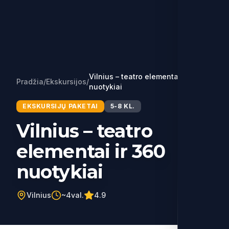
Vilnius – teatro elementai ir 360
Pradžia
/
Ekskursijos
/
nuotykiai
EKSKURSIJŲ PAKETAI
5-8 KL.
Vilnius – teatro
elementai ir 360
nuotykiai
Vilnius
~4val.
4.9