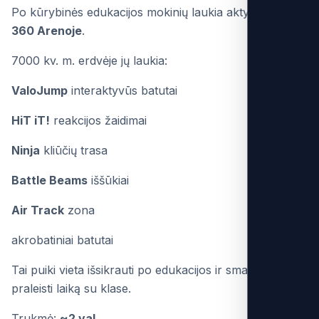
Po kūrybinės edukacijos mokinių laukia aktyvus laikas
360 Arenoje
.
7000 kv. m. erdvėje jų laukia:
ValoJump
interaktyvūs batutai
HiT iT!
reakcijos žaidimai
Ninja
kliūčių trasa
Battle Beams
iššūkiai
Air Track
zona
akrobatiniai batutai
Tai puiki vieta išsikrauti po edukacijos ir smagiai
praleisti laiką su klase.
Trukmė:
~2 val.