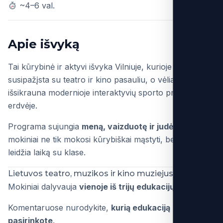
~4–6 val.
Apie išvyką
Tai kūrybinė ir aktyvi išvyka Vilniuje, kurioje mokiniai
susipažįsta su teatro ir kino pasauliu, o vėliau
išsikrauna modernioje interaktyvių sporto pramogų
erdvėje.
Programa sujungia
meną, vaizduotę ir judėjimą
, todėl
mokiniai ne tik mokosi kūrybiškai mąstyti, bet ir aktyviai
leidžia laiką su klase.
Lietuvos teatro, muzikos ir kino muziejus
Mokiniai dalyvauja
vienoje iš trijų edukacijų
.
Komentaruose nurodykite,
kurią edukaciją
pasirinkote
.