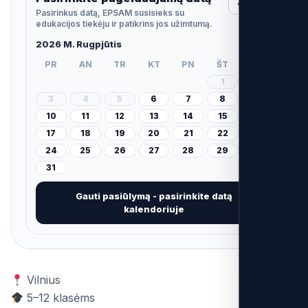
‹
›
Pasirinkus datą, EPSAM susisieks su
edukacijos tiekėju ir patikrins jos užimtumą.
2026 M. Rugpjūtis
PR
AN
TR
KT
PN
ŠT
SK
1
2
3
4
5
6
7
8
9
10
11
12
13
14
15
16
17
18
19
20
21
22
23
24
25
26
27
28
29
30
31
Gauti pasiūlymą - pasirinkite datą
kalendoriuje
Vilnius
5–12 klasėms