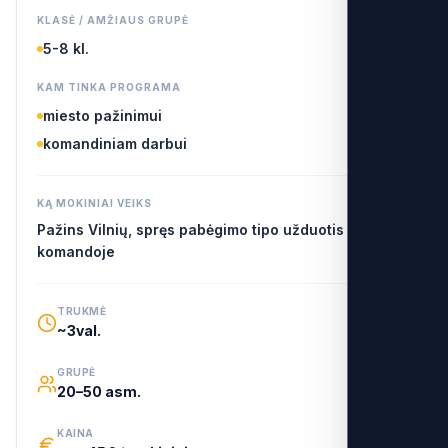
KLASĖ / AMŽIAUS GRUPĖ
5-8 kl.
KAM TINKA PROGRAMA
miesto pažinimui
komandiniam darbui
KĄ MOKINIAI VEIKS
Pažins Vilnių, spręs pabėgimo tipo užduotis ir dirbs
komandoje
TRUKMĖ
~3val.
GRUPĖ
20–50 asm.
KAINA