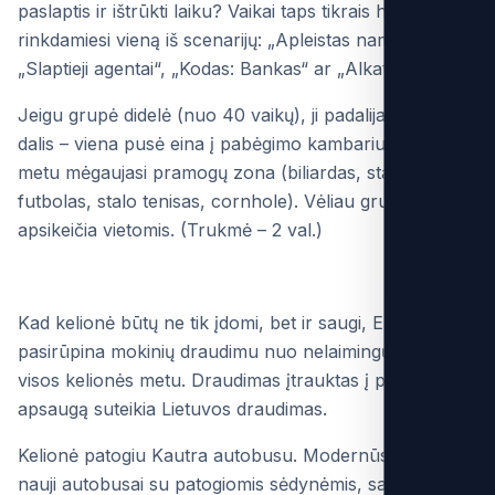
paslaptis ir ištrūkti laiku? Vaikai taps tikrais herojais
rinkdamiesi vieną iš scenarijų: „Apleistas namas“,
„Slaptieji agentai“, „Kodas: Bankas“ ar „Alkatrasas“.
Jeigu grupė didelė (nuo 40 vaikų), ji padalijama į dvi
dalis – viena pusė eina į pabėgimo kambarius, kita tuo
metu mėgaujasi pramogų zona (biliardas, stalo
futbolas, stalo tenisas, cornhole). Vėliau grupės
apsikeičia vietomis. (Trukmė – 2 val.)
Kad kelionė būtų ne tik įdomi, bet ir saugi, EPSAM
pasirūpina mokinių draudimu nuo nelaimingų atsitikimų
visos kelionės metu. Draudimas įtrauktas į paketą,
apsaugą suteikia Lietuvos draudimas.
Kelionė patogiu Kautra autobusu. Modernūs, saugūs ir
nauji autobusai su patogiomis sėdynėmis, saugumo