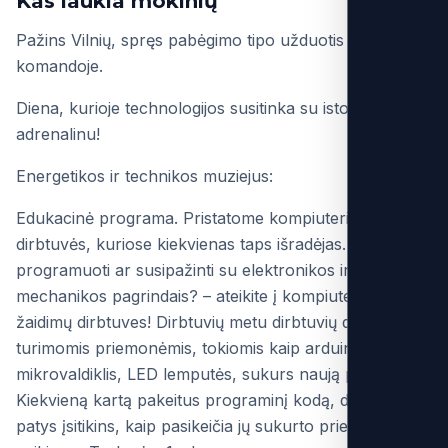
Kas laukia mokinių
Pažins Vilnių, spręs pabėgimo tipo užduotis ir dirbs
komandoje.
Diena, kurioje technologijos susitinka su istorija ir
adrenalinu!
Energetikos ir technikos muziejus:
Edukacinė programa. Pristatome kompiuterinių žaidimų
dirbtuvės, kuriose kiekvienas taps išradėjas. Išmokti
programuoti ar susipažinti su elektronikos ir
mechanikos pagrindais? – ateikite į kompiuterinių
žaidimų dirbtuves! Dirbtuvių metu dirbtuvių dalyviai su
turimomis priemonėmis, tokiomis kaip arduino
mikrovaldiklis, LED lemputės, sukurs naują prietaisą.
Kiekvieną kartą pakeitus programinį kodą, dalyviai
patys įsitikins, kaip pasikeičia jų sukurto prietaiso