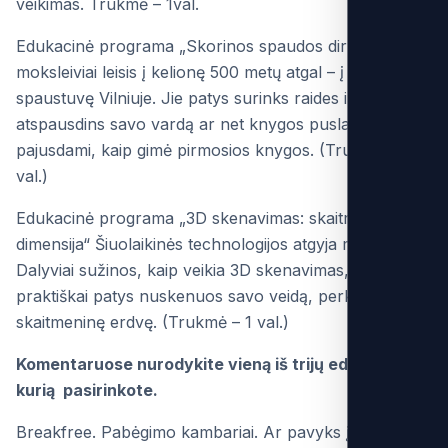
veikimas. Trukmė – 1val.
Edukacinė programa „Skorinos spaudos dirbtuvės“
moksleiviai leisis į kelionę 500 metų atgal – į pirmąją
spaustuvę Vilniuje. Jie patys surinks raides iš literų ir
atspausdins savo vardą ar net knygos puslapį,
pajusdami, kaip gimė pirmosios knygos. (Trukmė – 1
val.)
Edukacinė programa „3D skenavimas: skaitmeninė
dimensija“ Šiuolaikinės technologijos atgyja muziejuje!
Dalyviai sužinos, kaip veikia 3D skenavimas, ir
praktiškai patys nuskenuos savo veidą, perkeldami jį į
skaitmeninę erdvę. (Trukmė – 1 val.)
Komentaruose nurodykite vieną iš trijų edukacijų,
kurią pasirinkote.
Breakfree. Pabėgimo kambariai. Ar pavyks įveikti