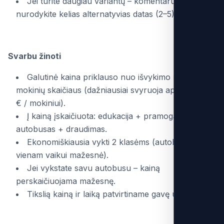
Jei turite daugiau variantų – komentaruose
nurodykite kelias alternatyvias datas (2–5).
Svarbu žinoti
Galutinė kaina priklauso nuo išvykimo miesto ir
mokinių skaičiaus (dažniausiai svyruoja apie ± ~5–9
€ / mokiniui).
Į kainą įskaičiuota: edukacija + pramoga +
autobusas + draudimas.
Ekonomiškiausia vykti 2 klasėms (autobuso kaina
vienam vaikui mažesnė).
Jei vykstate savu autobusu – kainą
perskaičiuojama mažesnę.
Tikslią kainą ir laiką patvirtiname gavę užklausą.