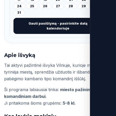
24
25
26
27
28
29
30
31
Gauti pasiūlymą - pasirinkite datą
kalendoriuje
Apie išvyką
Tai aktyvi pažintinė išvyka Vilniuje, kurioje mokiniai
tyrinėja miestą, sprendžia užduotis ir išbando
pabėgimo kambario tipo komandinį iššūkį.
Ši programa labiausiai tinka:
miesto pažinimui /
komandiniam darbui
.
Ji pritaikoma šioms grupėms:
5-8 kl.