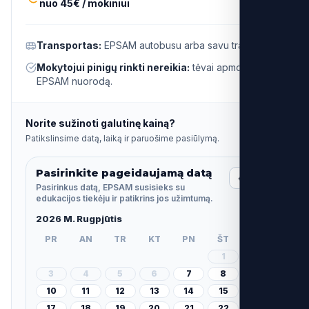
nuo 45€ / mokiniui
Transportas:
EPSAM autobusu arba savu transportu.
Mokytojui pinigų rinkti nereikia:
tėvai apmoka per
EPSAM nuorodą.
Norite sužinoti galutinę kainą?
Patikslinsime datą, laiką ir paruošime pasiūlymą.
Pasirinkite pageidaujamą datą
‹
›
Pasirinkus datą, EPSAM susisieks su
edukacijos tiekėju ir patikrins jos užimtumą.
2026 M. Rugpjūtis
PR
AN
TR
KT
PN
ŠT
SK
1
2
3
4
5
6
7
8
9
10
11
12
13
14
15
16
17
18
19
20
21
22
23