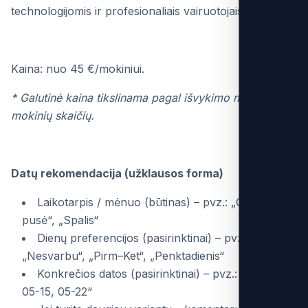
technologijomis ir profesionaliais vairuotojais.
Kaina: nuo 45 €/mokiniui.
* Galutinė kaina tikslinama pagal išvykimo miestą ir
mokinių skaičių.
Datų rekomendacija (užklausos forma)
Laikotarpis / mėnuo (būtinas) – pvz.: „Gegužės 2
pusė“, „Spalis“
Dienų preferencijos (pasirinktinai) – pvz.:
„Nesvarbu“, „Pirm–Ket“, „Penktadienis“
Konkrečios datos (pasirinktinai) – pvz.: „05-10,
05-15, 05-22“