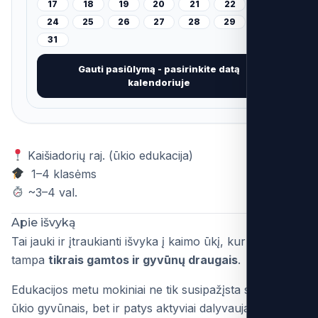
17
18
19
20
21
22
23
24
25
26
27
28
29
30
31
Gauti pasiūlymą - pasirinkite datą
kalendoriuje
Kaišiadorių raj. (ūkio edukacija)
1–4 klasėms
~3–4 val.
Apie išvyką
Tai jauki ir įtraukianti išvyka į kaimo ūkį, kur vaikai
tampa
tikrais gamtos ir gyvūnų draugais
.
Edukacijos metu mokiniai ne tik susipažįsta su įvairiais
ūkio gyvūnais, bet ir patys aktyviai dalyvauja veiklose –