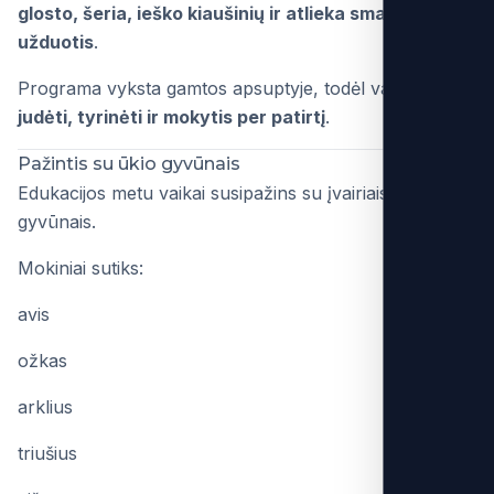
glosto, šeria, ieško kiaušinių ir atlieka smagias
užduotis
.
Programa vyksta gamtos apsuptyje, todėl vaikai gali
judėti, tyrinėti ir mokytis per patirtį
.
Pažintis su ūkio gyvūnais
Edukacijos metu vaikai susipažins su įvairiais ūkio
gyvūnais.
Mokiniai sutiks:
avis
ožkas
arklius
triušius