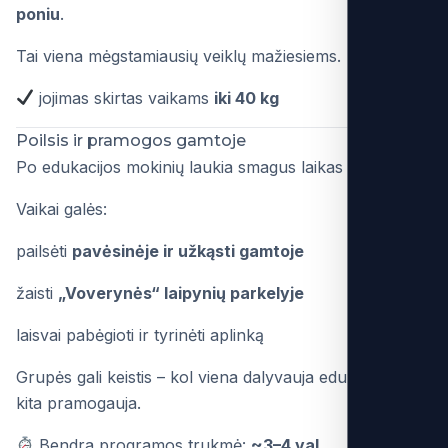
poniu
.
Tai viena mėgstamiausių veiklų mažiesiems.
jojimas skirtas vaikams
iki 40 kg
Poilsis ir pramogos gamtoje
Po edukacijos mokinių laukia smagus laikas gamtoje.
Vaikai galės:
pailsėti
pavėsinėje ir užkąsti gamtoje
žaisti
„Voverynės“ laipynių parkelyje
laisvai pabėgioti ir tyrinėti aplinką
Grupės gali keistis – kol viena dalyvauja edukacijoje,
kita pramogauja.
Bendra programos trukmė:
~3–4 val.