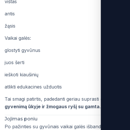
vištas
antis
žąsis
Vaikai galės:
glostyti gyvūnus
juos šerti
ieškoti kiaušinių
atlikti edukacines užduotis
Tai smagi patirtis, padedanti geriau suprasti
gyvūnų
gyvenimą ūkyje ir žmogaus ryšį su gamta
.
Jojimas poniu
Po pažinties su gyvūnais vaikai galės išbandyti
jojimą