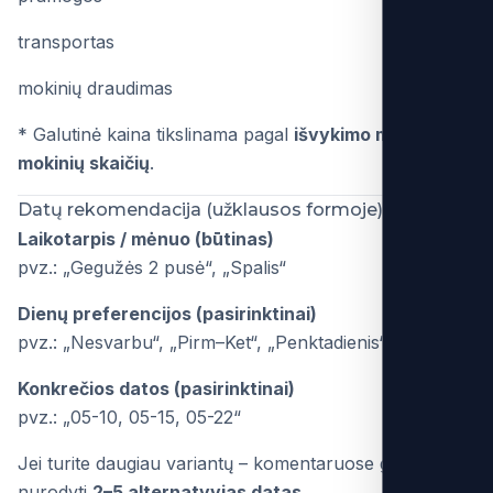
transportas
mokinių draudimas
* Galutinė kaina tikslinama pagal
išvykimo miestą ir
mokinių skaičių
.
Datų rekomendacija (užklausos formoje)
Laikotarpis / mėnuo (būtinas)
pvz.: „Gegužės 2 pusė“, „Spalis“
Dienų preferencijos (pasirinktinai)
pvz.: „Nesvarbu“, „Pirm–Ket“, „Penktadienis“
Konkrečios datos (pasirinktinai)
pvz.: „05-10, 05-15, 05-22“
Jei turite daugiau variantų – komentaruose galite
nurodyti
2–5 alternatyvias datas
.