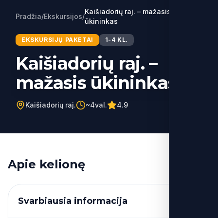
Kaišiadorių raj. – mažasis
Pradžia
/
Ekskursijos
/
ūkininkas
EKSKURSIJŲ PAKETAI
1-4 KL.
Kaišiadorių raj. –
mažasis ūkininkas
Kaišiadorių raj.
~4val.
4.9
Apie kelionę
Svarbiausia informacija