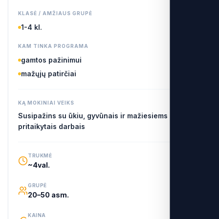
KLASĖ / AMŽIAUS GRUPĖ
1-4 kl.
KAM TINKA PROGRAMA
gamtos pažinimui
mažųjų patirčiai
KĄ MOKINIAI VEIKS
Susipažins su ūkiu, gyvūnais ir mažiesiems
pritaikytais darbais
TRUKMĖ
~4val.
GRUPĖ
20–50 asm.
KAINA