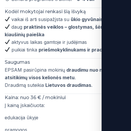
Kodėl mokytojai renkasi šią išvyką
vaikai iš arti susipažįsta su
ūkio gyvūnais
daug
praktinės veiklos – glostymas, šėrimas,
kiaušinių paieška
aktyvus laikas gamtoje ir judėjimas
puikiai tinka
priešmokyklinukams ir pradinukams
Saugumas
EPSAM pasirūpina mokinių
draudimu nuo nelaimingų
atsitikimų visos kelionės metu
.
Draudimą suteikia
Lietuvos draudimas
.
Kaina: nuo 36 € / mokiniui
Į kainą įskaičiuota:
edukacija ūkyje
pramogos