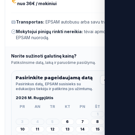
nuo 36€ / mokiniui
Transportas:
EPSAM autobusu arba savu transportu.
Mokytojui pinigų rinkti nereikia:
tėvai apmoka per
EPSAM nuorodą.
Norite sužinoti galutinę kainą?
Patikslinsime datą, laiką ir paruošime pasiūlymą.
Pasirinkite pageidaujamą datą
‹
›
Pasirinkus datą, EPSAM susisieks su
edukacijos tiekėju ir patikrins jos užimtumą.
2026 M. Rugpjūtis
PR
AN
TR
KT
PN
ŠT
SK
1
2
3
4
5
6
7
8
9
10
11
12
13
14
15
16