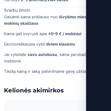
Svarbu žinoti
Galutinė kaina priklauso nuo
išvykimo miesto ir
mokinių skaičiaus
Kaina gali svyruoti apie
±5–9 € / mokiniui
Ekonomiškiausia vykti
dviem klasėms
Jei vykstate
savu autobusu
, kaina perskaičiuojama
mažesnė
Tikslią kainą ir laiką patvirtiname gavę užklausą.
Kelionės akimirkos