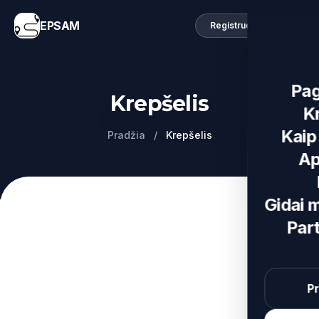
EPSAM
Registruotis
Pag
Krepšelis
K
Kaip 
Pradžia
/
Krepšelis
Ap
Gidai 
Par
Pr